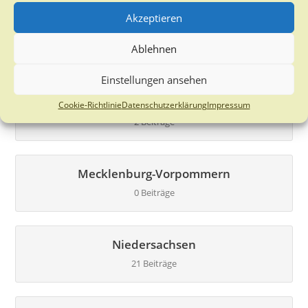
Akzeptieren
Hessen
Ablehnen
1 Beitrag
Einstellungen ansehen
International
Cookie-Richtlinie
Datenschutzerklärung
Impressum
2 Beiträge
Mecklenburg-Vorpommern
0 Beiträge
Niedersachsen
21 Beiträge