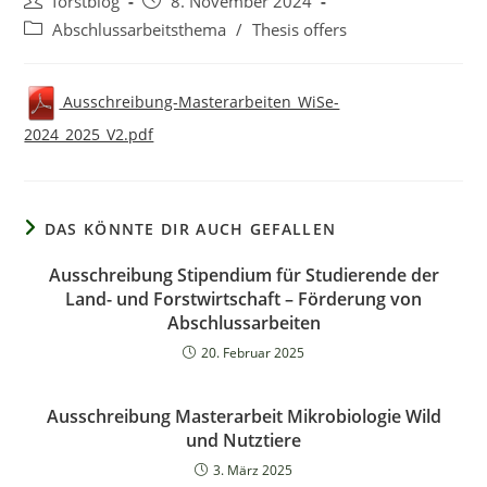
Beitrags-
Beitrag
forstblog
8. November 2024
Autor:
veröffentlicht:
Beitrags-
Abschlussarbeitsthema
/
Thesis offers
Kategorie:
Ausschreibung-Masterarbeiten_WiSe-
2024_2025_V2.pdf
DAS KÖNNTE DIR AUCH GEFALLEN
Ausschreibung Stipendium für Studierende der
Land- und Forstwirtschaft – Förderung von
Abschlussarbeiten
20. Februar 2025
Ausschreibung Masterarbeit Mikrobiologie Wild
und Nutztiere
3. März 2025