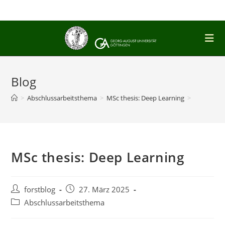
Zum
Inhalt
springen
Blog
>
Abschlussarbeitsthema
>
MSc thesis: Deep Learning
>
MSc thesis: Deep Learning
Beitrags-
Beitrag
forstblog
27. März 2025
Autor:
veröffentlicht:
Beitrags-
Abschlussarbeitsthema
Kategorie: