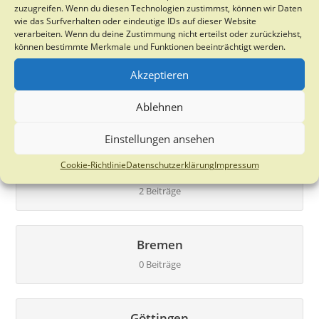
zuzugreifen. Wenn du diesen Technologien zustimmst, können wir Daten
wie das Surfverhalten oder eindeutige IDs auf dieser Website
Bayern
verarbeiten. Wenn du deine Zustimmung nicht erteilst oder zurückziehst,
27 Beiträge
können bestimmte Merkmale und Funktionen beeinträchtigt werden.
Akzeptieren
Berlin
Ablehnen
0 Beiträge
Einstellungen ansehen
Cookie-Richtlinie
Datenschutzerklärung
Impressum
Brandenburg
2 Beiträge
Bremen
0 Beiträge
Göttingen