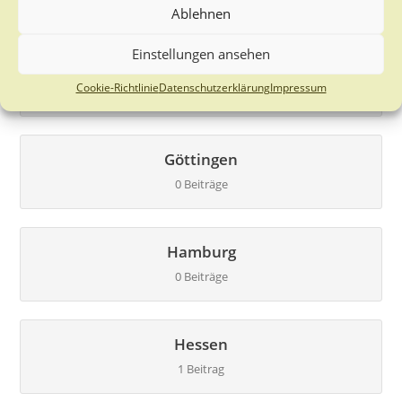
Ablehnen
Einstellungen ansehen
Bremen
Cookie-Richtlinie
Datenschutzerklärung
Impressum
0 Beiträge
Göttingen
0 Beiträge
Hamburg
0 Beiträge
Hessen
1 Beitrag