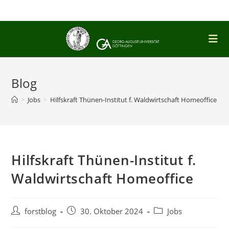
Zum
Inhalt
springen
Blog
>
Jobs
>
Hilfskraft Thünen-Institut f. Waldwirtschaft Homeoffice
>
Hilfskraft Thünen-Institut f.
Waldwirtschaft Homeoffice
Beitrags-
Beitrag
Beitrags-
forstblog
30. Oktober 2024
Jobs
Autor:
veröffentlicht:
Kategorie: