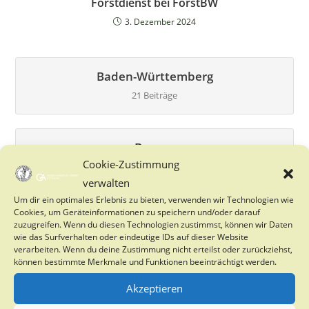
Forstdienst bei ForstBW
3. Dezember 2024
Baden-Württemberg
21 Beiträge
Bayern
Cookie-Zustimmung
27 Beiträge
verwalten
Um dir ein optimales Erlebnis zu bieten, verwenden wir Technologien wie
Cookies, um Geräteinformationen zu speichern und/oder darauf
Berlin
zuzugreifen. Wenn du diesen Technologien zustimmst, können wir Daten
wie das Surfverhalten oder eindeutige IDs auf dieser Website
0 Beiträge
verarbeiten. Wenn du deine Zustimmung nicht erteilst oder zurückziehst,
können bestimmte Merkmale und Funktionen beeinträchtigt werden.
Akzeptieren
Brandenburg
2 Beiträge