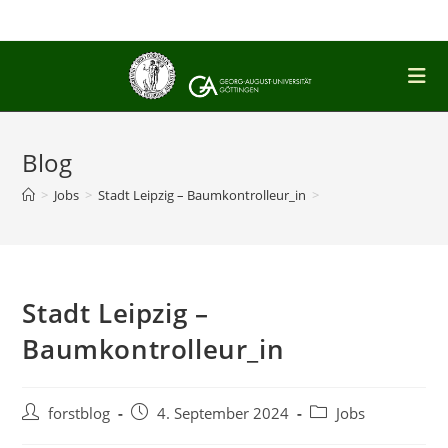
Zum
Inhalt
springen
Blog
>
Jobs
>
Stadt Leipzig – Baumkontrolleur_in
>
Stadt Leipzig –
Baumkontrolleur_in
Beitrags-
Beitrag
Beitrags-
forstblog
4. September 2024
Jobs
Autor:
veröffentlicht:
Kategorie: