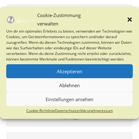
Brandenburg
Cookie-Zustimmung
2 Beiträge
verwalten
Um dir ein optimales Erlebnis zu bieten, verwenden wir Technologien wie
Cookies, um Geräteinformationen zu speichern und/oder darauf
zuzugreifen. Wenn du diesen Technologien zustimmst, können wir Daten
Bremen
wie das Surfverhalten oder eindeutige IDs auf dieser Website
0 Beiträge
verarbeiten. Wenn du deine Zustimmung nicht erteilst oder zurückziehst,
können bestimmte Merkmale und Funktionen beeinträchtigt werden.
Akzeptieren
Göttingen
Ablehnen
0 Beiträge
Einstellungen ansehen
Hamburg
Cookie-Richtlinie
Datenschutzerklärung
Impressum
0 Beiträge