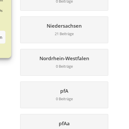
0 Beiträge
Ds
Niedersachsen
21 Beiträge
en
Nordrhein-Westfalen
0 Beiträge
pfA
0 Beiträge
pfAa