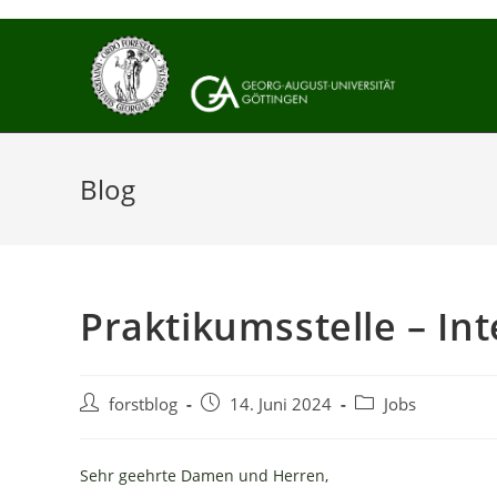
Zum
Inhalt
springen
Blog
Praktikumsstelle – Int
Beitrags-
Beitrag
Beitrags-
forstblog
14. Juni 2024
Jobs
Autor:
veröffentlicht:
Kategorie:
Sehr geehrte Damen und Herren,