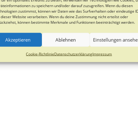
Forstwirtschaftsmeister
äteinformationen zu speichern und/oder darauf zuzugreifen. Wenn du diesen
(w/m/d)
hnologien zustimmst, können wir Daten wie das Surfverhalten oder eindeutige I
 dieser Website verarbeiten. Wenn du deine Zustimmung nicht erteilst oder
22. Oktober 2024
ückziehst, können bestimmte Merkmale und Funktionen beeinträchtigt werden.
Akzeptieren
Ablehnen
Einstellungen anseh
Cookie-Richtlinie
Datenschutzerklärung
Impressum