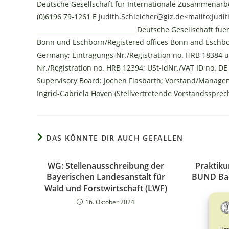
Deutsche Gesellschaft für Internationale Zusammenarb
(0)6196 79-1261 E
Judith.Schleicher@giz.de
<
mailto:
Judi
________________________________ Deutsche Gesellschaft f
Bonn und Eschborn/Registered offices Bonn and Eschbor
Germany; Eintragungs-Nr./Registration no. HRB 18384 
Nr./Registration no. HRB 12394; USt-IdNr./VAT ID no. D
Supervisory Board: Jochen Flasbarth; Vorstand/Manage
Ingrid-Gabriela Hoven (Stellvertretende Vorstandssprec
DAS KÖNNTE DIR AUCH GEFALLEN
WG: Stellenausschreibung der
Praktik
Bayerischen Landesanstalt für
BUND Bad
Wald und Forstwirtschaft (LWF)
16. Oktober 2024
Um 