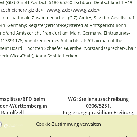
eit (GIZ) GmbH Postfach 5180 65760 Eschborn Deutschland T +49
th.Schleicher@giz.de
> I
www.giz.de
<
www.giz.de/
>
uer Internationale Zusammenarbeit (GIZ) GmbH; Sitz der Gesellschaft
n, Germany; Registergericht/Registered at Amtsgericht Bonn,
und/and Amtsgericht Frankfurt am Main, Germany; Eintragungs-
E 113891176; Vorsitzender des Aufsichtsrats/Chairman of the
ment Board: Thorsten Schaefer-Guembel (Vorstandssprecher/Chair)
herin/Vice-Chair), Anna Sophie Herken
umsplätze/BFD beim
WG: Stellenausschreibung
en-Württemberg in
0306/5251,
Radolfzell
Regierungspräsidium Freiburg,
Abteilung 8 Forstdirektion,
17. Oktober 2024
Cookie-Zustimmung verwalten
Ausbildungszentrum Mattenhof
– Forstwirtschaftsmeisterin /
dir ein optimales Erlebnis zu bieten, verwenden wir Technologien wie Cookies, 