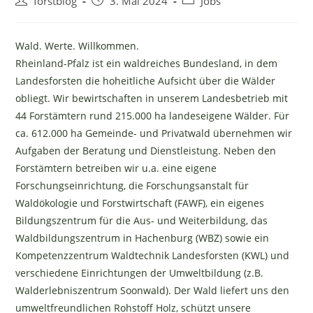
Beitrags-
Beitrag
Beitrags-
forstblog
3. Mai 2024
Jobs
Autor:
veröffentlicht:
Kategorie:
Wald. Werte. Willkommen.
Rheinland-Pfalz ist ein waldreiches Bundesland, in dem
Landesforsten die hoheitliche Aufsicht über die Wälder
obliegt. Wir bewirtschaften in unserem Landesbetrieb mit
44 Forstämtern rund 215.000 ha landeseigene Wälder. Für
ca. 612.000 ha Gemeinde- und Privatwald übernehmen wir
Aufgaben der Beratung und Dienstleistung. Neben den
Forstämtern betreiben wir u.a. eine eigene
Forschungseinrichtung, die Forschungsanstalt für
Waldökologie und Forstwirtschaft (FAWF), ein eigenes
Bildungszentrum für die Aus- und Weiterbildung, das
Waldbildungszentrum in Hachenburg (WBZ) sowie ein
Kompetenzzentrum Waldtechnik Landesforsten (KWL) und
verschiedene Einrichtungen der Umweltbildung (z.B.
Walderlebniszentrum Soonwald). Der Wald liefert uns den
umweltfreundlichen Rohstoff Holz, schützt unsere