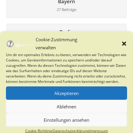
Bayern
27 Beiträge
Berlin
Cookie-Zustimmung
0 Beiträge
verwalten
Um dir ein optimales Erlebnis zu bieten, verwenden wir Technologien wie
Cookies, um Geräteinformationen zu speichern und/oder darauf
Brandenburg
zuzugreifen. Wenn du diesen Technologien zustimmst, können wir Daten
2 Beiträge
wie das Surfverhalten oder eindeutige IDs auf dieser Website
verarbeiten. Wenn du deine Zustimmung nicht erteilst oder zurückziehst,
können bestimmte Merkmale und Funktionen beeinträchtigt werden.
Bremen
Akzeptieren
0 Beiträge
Ablehnen
Einstellungen ansehen
Göttingen
Cookie-Richtlinie
Datenschutzerklärung
Impressum
0 Beiträge