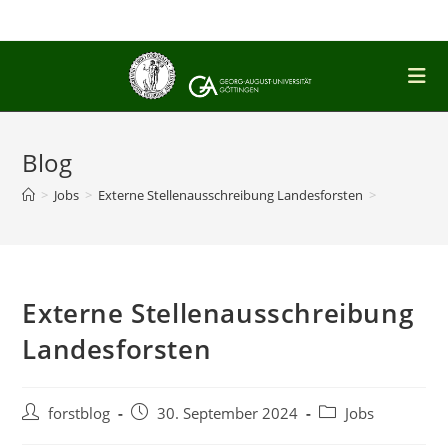
Zum
Inhalt
springen
Blog
>
Jobs
>
Externe Stellenausschreibung Landesforsten
>
Externe Stellenausschreibung
Landesforsten
Beitrags-
Beitrag
Beitrags-
forstblog
30. September 2024
Jobs
Autor:
veröffentlicht:
Kategorie: