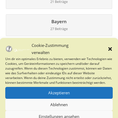
21 Beiträge
Bayern
27 Beiträge
Cookie-Zustimmung
Berlin
verwalten
0 Beiträge
Um dir ein optimales Erlebnis zu bieten, verwenden wir Technologien wie
Cookies, um Geräteinformationen zu speichern und/oder darauf
zuzugreifen. Wenn du diesen Technologien zustimmst, können wir Daten
wie das Surfverhalten oder eindeutige IDs auf dieser Website
Brandenburg
verarbeiten. Wenn du deine Zustimmung nicht erteilst oder zurückziehst,
können bestimmte Merkmale und Funktionen beeinträchtigt werden.
2 Beiträge
Akzeptieren
Bremen
Ablehnen
0 Beiträge
Einstellungen ansehen