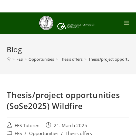
Skip
to
content
Blog
>
FES
>
Opportunities
>
Thesis offers
>
Thesis/project opportuniti
Thesis/project opportunities
(SoSe2025) Wildfire
Post
Post
FES Tutoren
21. March 2025
author:
published:
Post
FES
/
Opportunities
/
Thesis offers