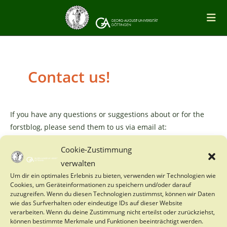
Skip
to
content
Contact us!
If you have any questions or suggestions about or for the
forstblog, please send them to us via email at:
tiftut@gwdg.de
Cookie-Zustimmung
verwalten
If you have further questions about specific topics, you may
Um dir ein optimales Erlebnis zu bieten, verwenden wir Technologien wie
Cookies, um Geräteinformationen zu speichern und/oder darauf
also contact the dean’s office
zuzugreifen. Wenn du diesen Technologien zustimmst, können wir Daten
wie das Surfverhalten oder eindeutige IDs auf dieser Website
verarbeiten. Wenn du deine Zustimmung nicht erteilst oder zurückziehst,
Deans office
können bestimmte Merkmale und Funktionen beeinträchtigt werden.