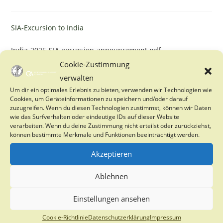
category:
SIA-Excursion to India
India-2025-SIA-excursion-announcement.pdf
Cookie-Zustimmung
verwalten
Um dir ein optimales Erlebnis zu bieten, verwenden wir Technologien wie
YOU MIGHT ALSO LIKE
Cookies, um Geräteinformationen zu speichern und/oder darauf
zuzugreifen. Wenn du diesen Technologien zustimmst, können wir Daten
City Nature Challenge
wie das Surfverhalten oder eindeutige IDs auf dieser Website
verarbeiten. Wenn du deine Zustimmung nicht erteilst oder zurückziehst,
26. April 2025
können bestimmte Merkmale und Funktionen beeinträchtigt werden.
Akzeptieren
Ablehnen
Invitation to the 7th International Summer
Course on Forestry and Environment
Einstellungen ansehen
7. May 2026
Cookie-Richtlinie
Datenschutzerklärung
Impressum