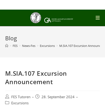
Skip
to
content
Blog
>
FES
>
News-Fes
>
Excursions
>
M.SIA.107 Excursion Announce
M.SIA.107 Excursion
Announcement
Post
Post
FES Tutoren
28. September 2024
author:
published:
Post
Excursions