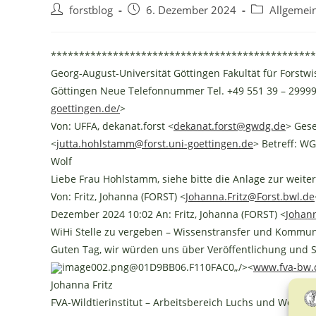
Beitrags-
Beitrag
Beitrags-
forstblog
6. Dezember 2024
Allgemei
Autor:
veröffentlicht:
Kategorie:
*************************************************
Georg-August-Universität Göttingen Fakultät für Fors
Göttingen Neue Telefonnummer Tel. +49 551 39 – 29999
goettingen.de/
>
Von: UFFA, dekanat.forst <
dekanat.forst@gwdg.de
> Gese
<
jutta.hohlstamm@forst.uni-goettingen.de
> Betreff: W
Wolf
Liebe Frau Hohlstamm, siehe bitte die Anlage zur weit
Von: Fritz, Johanna (FORST) <
Johanna.Fritz@Forst.bwl.de
Dezember 2024 10:02 An: Fritz, Johanna (FORST) <
Johann
WiHi Stelle zu vergeben – Wissenstransfer und Kommun
Guten Tag, wir würden uns über Veröffentlichung und 
image002.png@01D9BB06.F110FAC0„/><
www.fva-bw.
Johanna Fritz
FVA-Wildtierinstitut – Arbeitsbereich Luchs und Wolf 