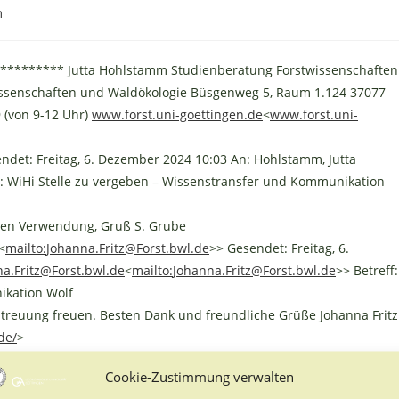
n
******* Jutta Hohlstamm Studienberatung Forstwissenschaften
twissenschaften und Waldökologie Büsgenweg 5, Raum 1.124 37077
 (von 9-12 Uhr)
www.forst.uni-goettingen.de
<
www.forst.uni-
ndet: Freitag, 6. Dezember 2024 10:03 An: Hohlstamm, Jutta
G: WiHi Stelle zu vergeben – Wissenstransfer und Kommunikation
eren Verwendung, Gruß S. Grube
<
mailto:
Johanna.Fritz@Forst.bwl.de
>> Gesendet: Freitag, 6.
a.Fritz@Forst.bwl.de
<
mailto:
Johanna.Fritz@Forst.bwl.de
>> Betreff:
ikation Wolf
Streuung freuen. Besten Dank und freundliche Grüße Johanna Fritz
de/
>
Cookie-Zustimmung verwalten
Leitung Fachbereich Wissenstransfer und Kommunikation Wolf