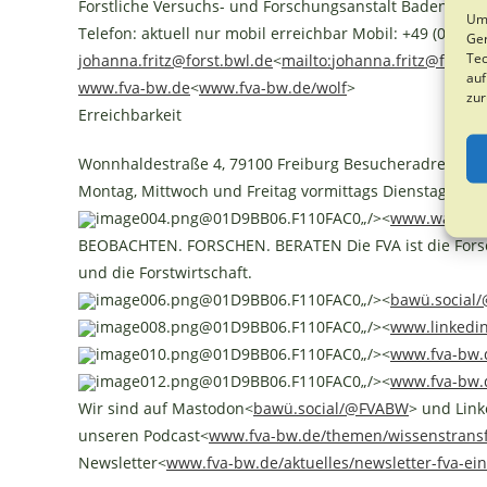
Forstliche Versuchs- und Forschungsanstalt Baden-Wü
Um 
Telefon: aktuell nur mobil erreichbar Mobil: +49 (0151)
Ger
Tec
johanna.fritz@forst.bwl.de
<
mailto:
johanna.fritz@forst.
auf
www.fva-bw.de
<
www.fva-bw.de/wolf
>
zur
Erreichbarkeit
Wonnhaldestraße 4, 79100 Freiburg Besucheradresse: Gü
Montag, Mittwoch und Freitag vormittags Dienstag und
image004.png@01D9BB06.F110FAC0„/><
www.waldwis
BEOBACHTEN. FORSCHEN. BERATEN Die FVA ist die Fors
und die Forstwirtschaft.
image006.png@01D9BB06.F110FAC0„/><
baw
ü.socia
image008.png@01D9BB06.F110FAC0„/><
www.linkedi
image010.png@01D9BB06.F110FAC0„/><
www.fva-bw.d
image012.png@01D9BB06.F110FAC0„/><
www.fva-bw.d
Wir sind auf Mastodon<
baw
ü.social/@FVABW
> und Link
unseren Podcast<
www.fva-bw.de/themen/wissenstransf
Newsletter<
www.fva-bw.de/aktuelles/newsletter-fva-ein