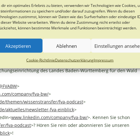
rttemberg
dir ein optimales Erlebnis zu bieten, verwenden wir Technologien wie Cookies, 
 16757702 E-Mail:
äteinformationen zu speichern und/oder darauf zuzugreifen. Wenn du diesen
hnologien zustimmst, können wir Daten wie das Surfverhalten oder eindeutige I
bwl.de
>
 dieser Website verarbeiten. Wenn du deine Zustimmung nicht erteilst oder
ückziehst, können bestimmte Merkmale und Funktionen beeinträchtigt werden.
Akzeptieren
Ablehnen
Einstellungen anseh
nterstalstr. 61
 Donnerstag ganztags
Cookie-Richtlinie
Datenschutzerklärung
Impressum
sen.net/
>
chungseinrichtung des Landes Baden-Württemberg für den Wald
l/@FVABW
>
n.com/company/fva-bw/
>
e/themen/wissenstransfer/fva-podcast
>
e/aktuelles/newsletter-fva-einblick
>
edIn<
www.linkedin.com/company/fva-bw/
>. Kennen Sie schon
er/fva-podcast
>? Hören Sie rein oder abonnieren Sie unseren
blick
>!