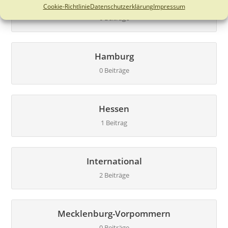
Göttingen
Cookie-Richtlinie
Datenschutzerklärung
Impressum
0 Beiträge
Hamburg
0 Beiträge
Hessen
1 Beitrag
International
2 Beiträge
Mecklenburg-Vorpommern
0 Beiträge