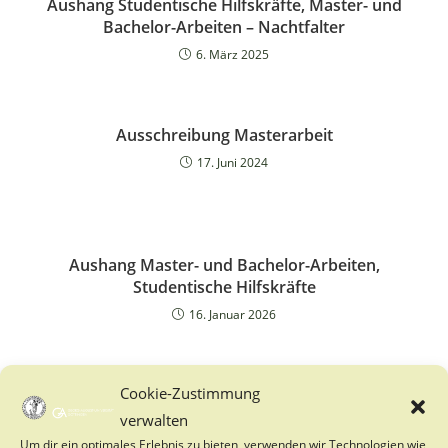
Aushang Studentische Hilfskräfte, Master- und
Bachelor-Arbeiten – Nachtfalter
6. März 2025
Ausschreibung Masterarbeit
17. Juni 2024
Aushang Master- und Bachelor-Arbeiten,
Studentische Hilfskräfte
16. Januar 2026
Cookie-Zustimmung
verwalten
Baden-Württemberg
Um dir ein optimales Erlebnis zu bieten, verwenden wir Technologien wie