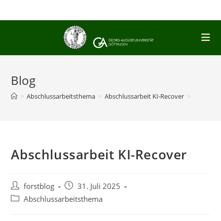
Zum
Inhalt
springen
Blog
>
Abschlussarbeitsthema
>
Abschlussarbeit KI-Recover
>
Abschlussarbeit KI-Recover
Beitrags-
Beitrag
forstblog
31. Juli 2025
Autor:
veröffentlicht:
Beitrags-
Abschlussarbeitsthema
Kategorie: