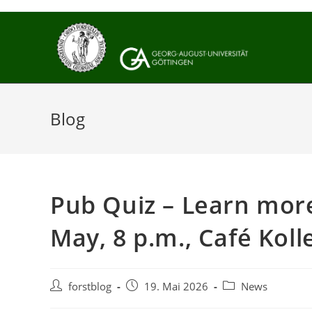
Zum
Inhalt
springen
Blog
Pub Quiz – Learn more
May, 8 p.m., Café Koll
Beitrags-
Beitrag
Beitrags-
forstblog
19. Mai 2026
News
Autor:
veröffentlicht:
Kategorie: