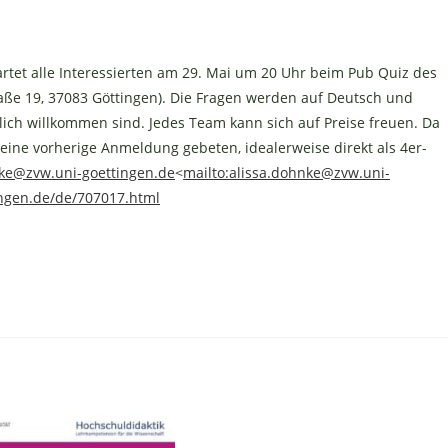
rtet alle Interessierten am 29. Mai um 20 Uhr beim Pub Quiz des
raße 19, 37083 Göttingen). Die Fragen werden auf Deutsch und
klich willkommen sind. Jedes Team kann sich auf Preise freuen. Da
eine vorherige Anmeldung gebeten, idealerweise direkt als 4er-
nke@zvw.uni-goettingen.de
<
mailto:
alissa.dohnke@zvw.uni-
ngen.de/de/707017.html