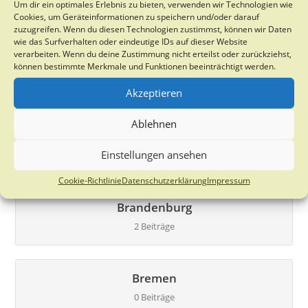
Um dir ein optimales Erlebnis zu bieten, verwenden wir Technologien wie
21 Beiträge
Cookies, um Geräteinformationen zu speichern und/oder darauf
zuzugreifen. Wenn du diesen Technologien zustimmst, können wir Daten
wie das Surfverhalten oder eindeutige IDs auf dieser Website
verarbeiten. Wenn du deine Zustimmung nicht erteilst oder zurückziehst,
Bayern
können bestimmte Merkmale und Funktionen beeinträchtigt werden.
27 Beiträge
Akzeptieren
Ablehnen
Berlin
Einstellungen ansehen
0 Beiträge
Cookie-Richtlinie
Datenschutzerklärung
Impressum
Brandenburg
2 Beiträge
Bremen
0 Beiträge