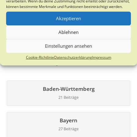
PROMOS Programm des DAADs zur Förderung
verarbeiten. Wenn du deine Zustimmung nicht erteilst oder zurückziehst,
können bestimmte Merkmale und Funktionen beeinträchtigt werden.
von Auslandsaufenthalten – Bewerbungfrist bis
31. März 2025
Akzeptieren
13. Februar 2025
Ablehnen
Einstellungen ansehen
Informationsveranstaltung über den nächsten
Waldpädagogik-Zertifikatslehrgang am 30. Juni
Cookie-Richtlinie
Datenschutzerklärung
Impressum
21. Mai 2026
Baden-Württemberg
21 Beiträge
Bayern
27 Beiträge