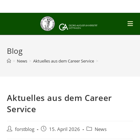
Zum
Inhalt
springen
Blog
>
News
>
Aktuelles aus dem Career Service
>
Aktuelles aus dem Career
Service
Beitrags-
Beitrag
Beitrags-
forstblog
15. April 2026
News
Autor:
veröffentlicht:
Kategorie: