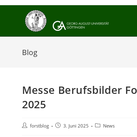
Zum
Inhalt
springen
Blog
Messe Berufsbilder Fo
2025
Beitrags-
Beitrag
Beitrags-
forstblog
3. Juni 2025
News
Autor:
veröffentlicht:
Kategorie: