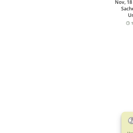
Nov, 18
Sach
U
Um 