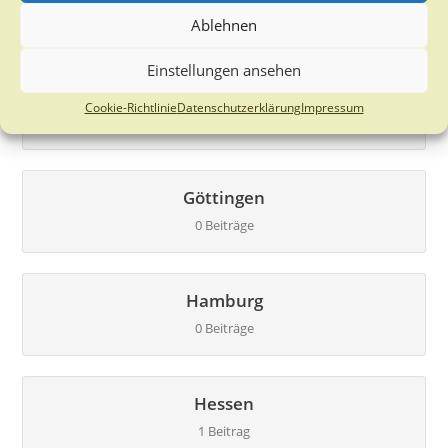
2 Beiträge
Ablehnen
Einstellungen ansehen
Bremen
Cookie-Richtlinie
Datenschutzerklärung
Impressum
0 Beiträge
Göttingen
0 Beiträge
Hamburg
0 Beiträge
Hessen
1 Beitrag