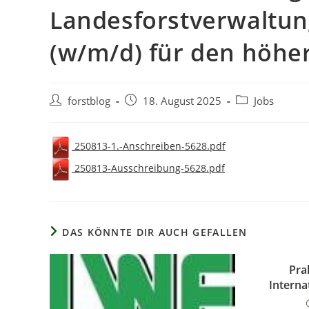
Landesforstverwaltun
(w/m/d) für den höhe
Beitrags-
Beitrag
Beitrags-
forstblog
18. August 2025
Jobs
Autor:
veröffentlicht:
Kategorie:
250813-1.-Anschreiben-5628.pdf
250813-Ausschreibung-5628.pdf
DAS KÖNNTE DIR AUCH GEFALLEN
Pra
Interna