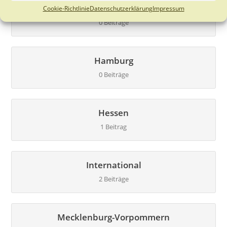
Göttingen
Cookie-Richtlinie
Datenschutzerklärung
Impressum
0 Beiträge
Hamburg
0 Beiträge
Hessen
1 Beitrag
International
2 Beiträge
Mecklenburg-Vorpommern