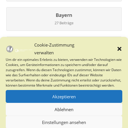
Bayern
27 Beiträge
Berlin
Cookie-Zustimmung
verwalten
0 Beiträge
Um dir ein optimales Erlebnis zu bieten, verwenden wir Technologien wie
Cookies, um Geräteinformationen zu speichern und/oder darauf
zuzugreifen. Wenn du diesen Technologien zustimmst, können wir Daten
Brandenburg
wie das Surfverhalten oder eindeutige IDs auf dieser Website
verarbeiten. Wenn du deine Zustimmung nicht erteilst oder zurückziehst,
2 Beiträge
können bestimmte Merkmale und Funktionen beeinträchtigt werden.
Akzeptieren
Bremen
Ablehnen
0 Beiträge
Einstellungen ansehen