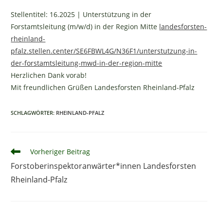
Stellentitel: 16.2025 | Unterstützung in der
Forstamtsleitung (m/w/d) in der Region Mitte
landesforsten-
rheinland-
pfalz.stellen.center/SE6FBWL4G/N36F1/unterstutzung-in-
der-forstamtsleitung-mwd-in-der-region-mitte
Herzlichen Dank vorab!
Mit freundlichen Grüßen Landesforsten Rheinland-Pfalz
SCHLAGWÖRTER:
RHEINLAND-PFALZ
Weitere
Vorheriger Beitrag
Artikel
Forstoberinspektoranwärter*innen Landesforsten
ansehen
Rheinland-Pfalz