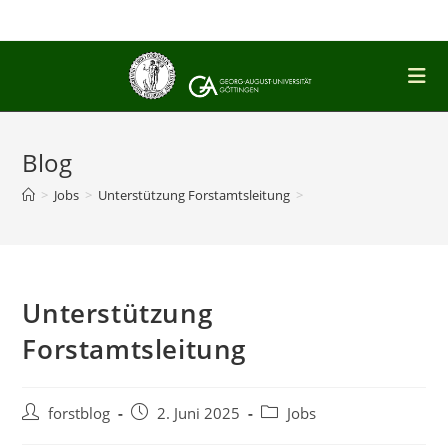
Zum
Inhalt
springen
Blog
>
Jobs
>
Unterstützung Forstamtsleitung
>
Unterstützung
Forstamtsleitung
Beitrags-
Beitrag
Beitrags-
forstblog
2. Juni 2025
Jobs
Autor:
veröffentlicht:
Kategorie: