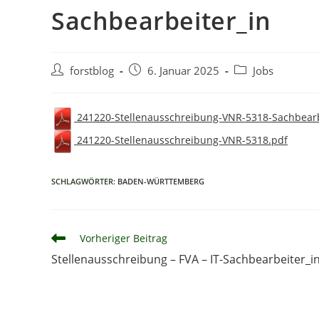
Sachbearbeiter_in
Beitrags-
Beitrag
Beitrags-
forstblog
6. Januar 2025
Jobs
Autor:
veröffentlicht:
Kategorie:
241220-Stellenausschreibung-VNR-5318-Sachbearb
241220-Stellenausschreibung-VNR-5318.pdf
SCHLAGWÖRTER:
BADEN-WÜRTTEMBERG
Weitere
Vorheriger Beitrag
Artikel
Stellenausschreibung – FVA – IT-Sachbearbeiter_i
ansehen