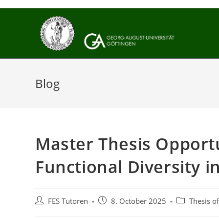
Skip
to
content
Blog
Master Thesis Opportu
Functional Diversity 
Post
Post
Post
FES Tutoren
8. October 2025
Thesis of
author:
published:
category: