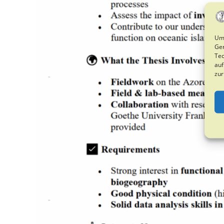
Um 
Ger
Tec
auf
zur