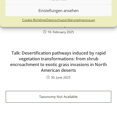
Einstellungen ansehen
Webinar: Tackling climate risk with sustainable
Cookie-Richtlinie
Datenschutzerklärung
Impressum
forestry
10. February 2025
Talk: Desertification pathways induced by rapid
vegetation transformations: from shrub
encroachment to exotic grass invasions in North
American deserts
30. June 2025
Taxonomy Not Available.