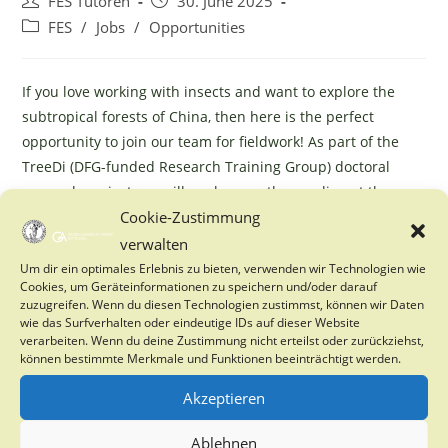
Post
Post
FES Tutoren
30. June 2025
author:
published:
Post
FES
/
Jobs
/
Opportunities
category:
If you love working with insects and want to explore the
subtropical forests of China, then here is the perfect
opportunity to join our team for fieldwork! As part of the
TreeDi (DFG-funded Research Training Group) doctoral
research project, we will work on moth sampling at the
experimental sites of BEF-China. For more information,
Cookie-Zustimmung
check the PDF below and feel free to get in touch!
verwalten
Student-assistant-position-Aug2025_RPS-19.06.25
Download
Um dir ein optimales Erlebnis zu bieten, verwenden wir Technologien wie
Cookies, um Geräteinformationen zu speichern und/oder darauf
zuzugreifen. Wenn du diesen Technologien zustimmst, können wir Daten
wie das Surfverhalten oder eindeutige IDs auf dieser Website
verarbeiten. Wenn du deine Zustimmung nicht erteilst oder zurückziehst,
YOU MIGHT ALSO LIKE
können bestimmte Merkmale und Funktionen beeinträchtigt werden.
PhD Opportunity on tree drought and stress
Akzeptieren
27. January 2025
Ablehnen