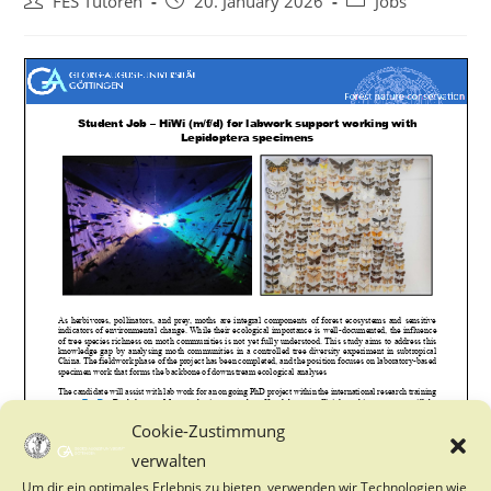
Post
Post
Post
FES Tutoren
20. January 2026
Jobs
author:
published:
category:
Cookie-Zustimmung
verwalten
Um dir ein optimales Erlebnis zu bieten, verwenden wir Technologien wie