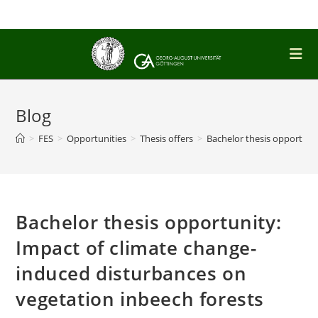
Skip
to
content
Blog
>
FES
>
Opportunities
>
Thesis offers
>
Bachelor thesis opportuni
Bachelor thesis opportunity:
Impact of climate change-
induced disturbances on
vegetation inbeech forests