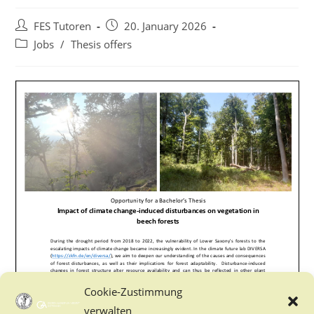
Post
Post
FES Tutoren
20. January 2026
author:
published:
Post
Jobs
/
Thesis offers
category:
Cookie-Zustimmung
verwalten