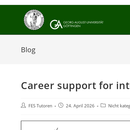
Skip
to
content
Blog
Career support for in
Post
Post
Post
FES Tutoren
24. April 2026
Nicht kateg
author:
published:
category: