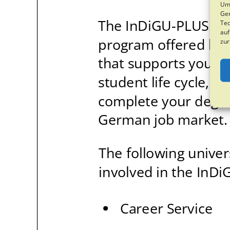
Um 
Ger
Tec
auf
zur