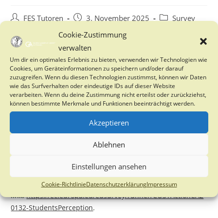
Post
Post
Post
FES Tutoren
3. November 2025
Survey
author:
published:
category:
Cookie-Zustimmung
verwalten
A survey is being conducted as part of the European COST
Um dir ein optimales Erlebnis zu bieten, verwenden wir Technologien wie
Action (CA20132)
„Urban Tree Guard – Safeguarding
Cookies, um Geräteinformationen zu speichern und/oder darauf
European urban trees and forests through improved
zuzugreifen. Wenn du diesen Technologien zustimmst, können wir Daten
biosecurity“
(
Website)
to explore challenges facing urban
wie das Surfverhalten oder eindeutige IDs auf dieser Website
verarbeiten. Wenn du deine Zustimmung nicht erteilst oder zurückziehst,
trees, including threats from pests and diseases. The
können bestimmte Merkmale und Funktionen beeinträchtigt werden.
survey invites
university (Bachelor and Master) and post-
Akzeptieren
university students, including PhD candidates
, to share
their views and experiences on urban tree biosecurity. Your
Ablehnen
input will help provide valuable insights into the
perceptions, attitudes, and priorities of the next generation
Einstellungen ansehen
of researchers and professionals. The questionnaire can be
accessed and completed via the following
Cookie-Richtlinie
Datenschutzerklärung
Impressum
link:
https://ec.europa.eu/eusurvey/runner/COSTActionCA2
0132-StudentsPerception
.