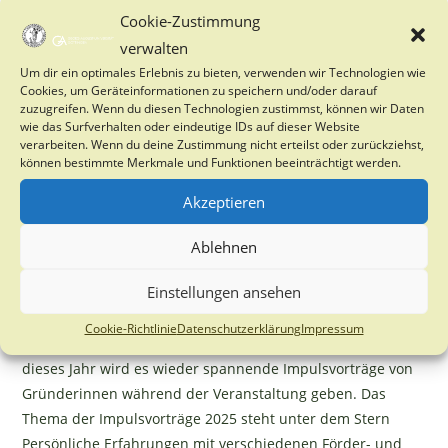
business and get tips on where to start. Where and when:
Cookie-Zustimmung
Transfer & Startup Hub University of Göttingen,
verwalten
StartupSpace, Geismar Landstraße 11, 37083 Göttingen
Um dir ein optimales Erlebnis zu bieten, verwenden wir Technologien wie
Cookies, um Geräteinformationen zu speichern und/oder darauf
Friday: 15:45 – 19:15 Saturday: 09:45 – 17:00 Sunday: 09:30
zuzugreifen. Wenn du diesen Technologien zustimmst, können wir Daten
– 14:30 Join a 3-day free crash course on entrepreneurship!
wie das Surfverhalten oder eindeutige IDs auf dieser Website
Register HERE<
www.startupmigrants.com/upcoming-
verarbeiten. Wenn du deine Zustimmung nicht erteilst oder zurückziehst,
können bestimmte Merkmale und Funktionen beeinträchtigt werden.
events/startup-preschool-gottingen
>.
27.11.2025: Sternstunden für Gründerinnen 2025 –
Akzeptieren
Gründungsmesse für Frauen in der Historischen
Sternwarte Bei der Gründungsmesse für Frauen
Ablehnen
präsentieren unterschiedliche Akteur:innen Informationen
Einstellungen ansehen
und Angebote, die für Gründerinnen in allen Phasen ihrer
Gründung und Selbstständigkeit interessant sind und
Cookie-Richtlinie
Datenschutzerklärung
Impressum
stehen für einen ersten Austausch zur Verfügung. Auch
dieses Jahr wird es wieder spannende Impulsvorträge von
Gründerinnen während der Veranstaltung geben. Das
Thema der Impulsvorträge 2025 steht unter dem Stern
Persönliche Erfahrungen mit verschiedenen Förder- und