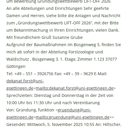
um Bewerbung Gründungswettbewerb LIFT-OFF 2026
An alle Abteilungen und Einrichtungen Sehr geehrte
Damen und Herren, siehe bitte die Anlagen und Nachricht
zum „Gründungswettbewerb LIFT-OFF 2026“, mit der Bitte
um Bekanntmachung in Ihren Einrichtungen, vielen Dank.
Mit freundlichem Gruß Susanne Grube
Aufgrund der Baumaßnahmen im Büsgenweg 5, finden Sie
mich ab sofort in der Abteilung Forstzoologie und
Waldschutz , Büsgenweg 3, 1. Etage, Zimmer 1.123 37077
Göttingen
Tel: +49 – 551 – 3926756 Fax: +49 – 39 – 9629 E-Mail:
dekanat.forst@uni-
goettingen.de
<
mailto:
dekanat.forst@uni-goettingen.de
>
Sprechzeiten: Dienstag und Donnerstag in der Zeit von
10:00 Uhr bis 11:30 Uhr und nach Vereinbarung
Von: Gründung, funktion <
gruendung@uni-
goettingen.de
<
mailto:
gruendung@uni-goettingen.de
>>
Gesendet: Mittwoch, 5. November 2025 10:55 An: Hiltscher,