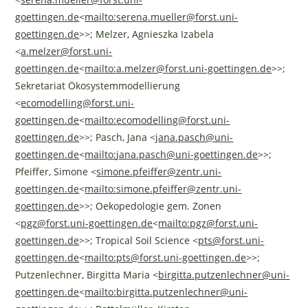
goettingen.de
<
mailto:
serena.mueller@forst.uni-
goettingen.de
>>; Melzer, Agnieszka Izabela
<
a.melzer@forst.uni-
goettingen.de
<
mailto:
a.melzer@forst.uni-goettingen.de
>>;
Sekretariat Ökosystemmodellierung
<
ecomodelling@forst.uni-
goettingen.de
<
mailto:
ecomodelling@forst.uni-
goettingen.de
>>; Pasch, Jana <
jana.pasch@uni-
goettingen.de
<
mailto:
jana.pasch@uni-goettingen.de
>>;
Pfeiffer, Simone <
simone.pfeiffer@zentr.uni-
goettingen.de
<
mailto:
simone.pfeiffer@zentr.uni-
goettingen.de
>>; Oekopedologie gem. Zonen
<
pgz@forst.uni-goettingen.de
<
mailto:
pgz@forst.uni-
goettingen.de
>>; Tropical Soil Science <
pts@forst.uni-
goettingen.de
<
mailto:
pts@forst.uni-goettingen.de
>>;
Putzenlechner, Birgitta Maria <
birgitta.putzenlechner@uni-
goettingen.de
<
mailto:
birgitta.putzenlechner@uni-