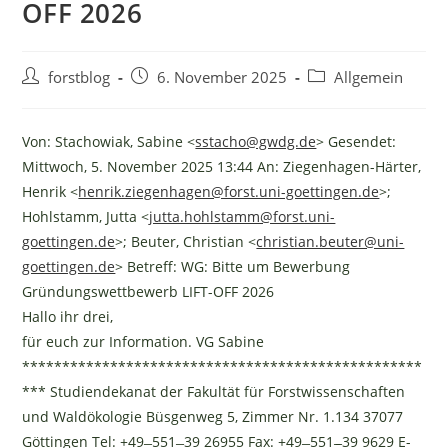
OFF 2026
Beitrags-
Beitrag
Beitrags-
forstblog
6. November 2025
Allgemein
Autor:
veröffentlicht:
Kategorie:
Von: Stachowiak, Sabine <
sstacho@gwdg.de
> Gesendet:
Mittwoch, 5. November 2025 13:44 An: Ziegenhagen-Härter,
Henrik <
henrik.ziegenhagen@forst.uni-goettingen.de
>;
Hohlstamm, Jutta <
jutta.hohlstamm@forst.uni-
goettingen.de
>; Beuter, Christian <
christian.beuter@uni-
goettingen.de
> Betreff: WG: Bitte um Bewerbung
Gründungswettbewerb LIFT-OFF 2026
Hallo ihr drei,
für euch zur Information. VG Sabine
**************************************************
*** Studiendekanat der Fakultät für Forstwissenschaften
und Waldökologie Büsgenweg 5, Zimmer Nr. 1.134 37077
Göttingen Tel: +49 ̶ 551 ̶ 39 26955 Fax: +49 ̶ 551 ̵̶ 39 9629 E-