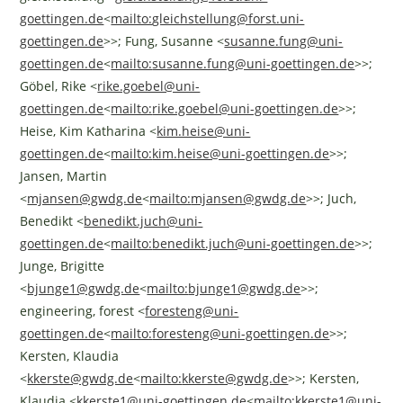
goettingen.de
<
mailto:
gleichstellung@forst.uni-
goettingen.de
>>; Fung, Susanne <
susanne.fung@uni-
goettingen.de
<
mailto:
susanne.fung@uni-goettingen.de
>>;
Göbel, Rike <
rike.goebel@uni-
goettingen.de
<
mailto:
rike.goebel@uni-goettingen.de
>>;
Heise, Kim Katharina <
kim.heise@uni-
goettingen.de
<
mailto:
kim.heise@uni-goettingen.de
>>;
Jansen, Martin
<
mjansen@gwdg.de
<
mailto:
mjansen@gwdg.de
>>; Juch,
Benedikt <
benedikt.juch@uni-
goettingen.de
<
mailto:
benedikt.juch@uni-goettingen.de
>>;
Junge, Brigitte
<
bjunge1@gwdg.de
<
mailto:
bjunge1@gwdg.de
>>;
engineering, forest <
foresteng@uni-
goettingen.de
<
mailto:
foresteng@uni-goettingen.de
>>;
Kersten, Klaudia
<
kkerste@gwdg.de
<
mailto:
kkerste@gwdg.de
>>; Kersten,
Klaudia <
kkerste1@uni-goettingen.de
<
mailto:
kkerste1@uni-