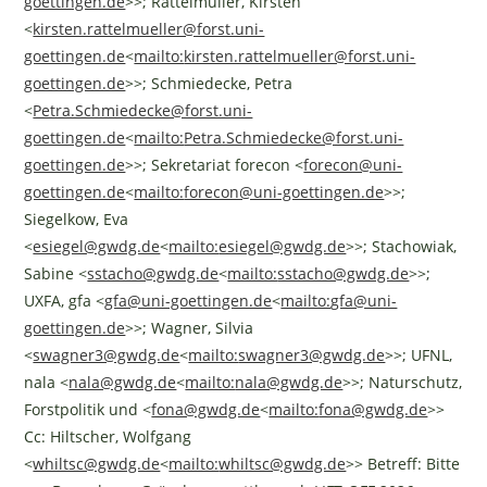
goettingen.de
>>; Rattelmüller, Kirsten
<
kirsten.rattelmueller@forst.uni-
goettingen.de
<
mailto:
kirsten.rattelmueller@forst.uni-
goettingen.de
>>; Schmiedecke, Petra
<
Petra.Schmiedecke@forst.uni-
goettingen.de
<
mailto:
Petra.Schmiedecke@forst.uni-
goettingen.de
>>; Sekretariat forecon <
forecon@uni-
goettingen.de
<
mailto:
forecon@uni-goettingen.de
>>;
Siegelkow, Eva
<
esiegel@gwdg.de
<
mailto:
esiegel@gwdg.de
>>; Stachowiak,
Sabine <
sstacho@gwdg.de
<
mailto:
sstacho@gwdg.de
>>;
UXFA, gfa <
gfa@uni-goettingen.de
<
mailto:
gfa@uni-
goettingen.de
>>; Wagner, Silvia
<
swagner3@gwdg.de
<
mailto:
swagner3@gwdg.de
>>; UFNL,
nala <
nala@gwdg.de
<
mailto:
nala@gwdg.de
>>; Naturschutz,
Forstpolitik und <
fona@gwdg.de
<
mailto:
fona@gwdg.de
>>
Cc: Hiltscher, Wolfgang
<
whiltsc@gwdg.de
<
mailto:
whiltsc@gwdg.de
>> Betreff: Bitte