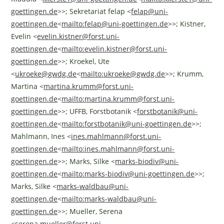
goettingen.de
>>; Sekretariat felap <
felap@uni-
goettingen.de
<
mailto:
felap@uni-goettingen.de
>>; Kistner,
Evelin <
evelin.kistner@forst.uni-
goettingen.de
<
mailto:
evelin.kistner@forst.uni-
goettingen.de
>>; Kroekel, Ute
<
ukroeke@gwdg.de
<
mailto:
ukroeke@gwdg.de
>>; Krumm,
Martina <
martina.krumm@forst.uni-
goettingen.de
<
mailto:
martina.krumm@forst.uni-
goettingen.de
>>; UFFB, Forstbotanik <
forstbotanik@uni-
goettingen.de
<
mailto:
forstbotanik@uni-goettingen.de
>>;
Mahlmann, Ines <
ines.mahlmann@forst.uni-
goettingen.de
<
mailto:
ines.mahlmann@forst.uni-
goettingen.de
>>; Marks, Silke <
marks-biodiv@uni-
goettingen.de
<
mailto:
marks-biodiv@uni-goettingen.de
>>;
Marks, Silke <
marks-waldbau@uni-
goettingen.de
<
mailto:
marks-waldbau@uni-
goettingen.de
>>; Mueller, Serena
<
serena.mueller@forst.uni-