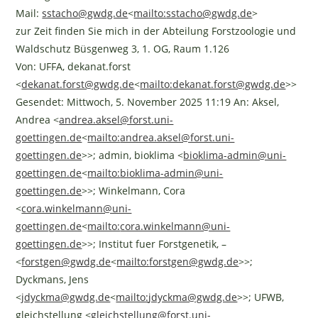
Mail:
sstacho@gwdg.de
<
mailto:
sstacho@gwdg.de
>
zur Zeit finden Sie mich in der Abteilung Forstzoologie und
Waldschutz Büsgenweg 3, 1. OG, Raum 1.126
Von: UFFA, dekanat.forst
<
dekanat.forst@gwdg.de
<
mailto:
dekanat.forst@gwdg.de
>>
Gesendet: Mittwoch, 5. November 2025 11:19 An: Aksel,
Andrea <
andrea.aksel@forst.uni-
goettingen.de
<
mailto:
andrea.aksel@forst.uni-
goettingen.de
>>; admin, bioklima <
bioklima-admin@uni-
goettingen.de
<
mailto:
bioklima-admin@uni-
goettingen.de
>>; Winkelmann, Cora
<
cora.winkelmann@uni-
goettingen.de
<
mailto:
cora.winkelmann@uni-
goettingen.de
>>; Institut fuer Forstgenetik, –
<
forstgen@gwdg.de
<
mailto:
forstgen@gwdg.de
>>;
Dyckmans, Jens
<
jdyckma@gwdg.de
<
mailto:
jdyckma@gwdg.de
>>; UFWB,
gleichstellung <
gleichstellung@forst.uni-