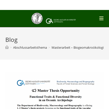
Zum
Inhalt
springen
Blog
>
Abschlussarbeitsthema
>
Masterarbeit – Biogeomakroökologie
>