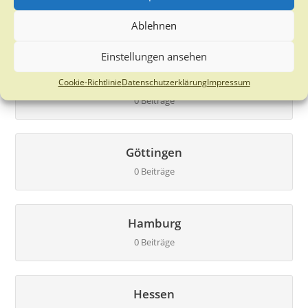
Brandenburg
Ablehnen
2 Beiträge
Einstellungen ansehen
Bremen
Cookie-Richtlinie
Datenschutzerklärung
Impressum
0 Beiträge
Göttingen
0 Beiträge
Hamburg
0 Beiträge
Hessen