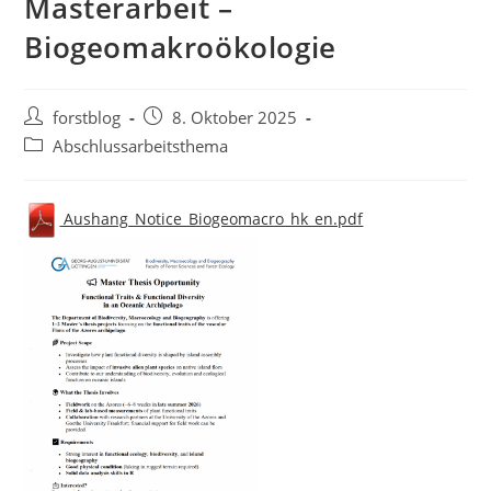
Masterarbeit –
Biogeomakroökologie
Beitrags-
Beitrag
forstblog
8. Oktober 2025
Autor:
veröffentlicht:
Beitrags-
Abschlussarbeitsthema
Kategorie:
Aushang_Notice_Biogeomacro_hk_en.pdf